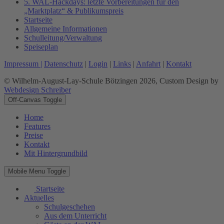
5. WAL-Hackdays: letzte Vorbereitungen für den
„Marktplatz“ & Publikumspreis
Startseite
Allgemeine Informationen
Schulleitung/Verwaltung
Speiseplan
Impressum |
Datenschutz
|
Login
|
Links
|
Anfahrt
|
Kontakt
© Wilhelm-August-Lay-Schule Bötzingen 2026, Custom Design by
Webdesign Schreiber
Off-Canvas Toggle
Home
Features
Preise
Kontakt
Mit Hintergrundbild
Mobile Menu Toggle
Startseite
Aktuelles
Schulgeschehen
Aus dem Unterricht