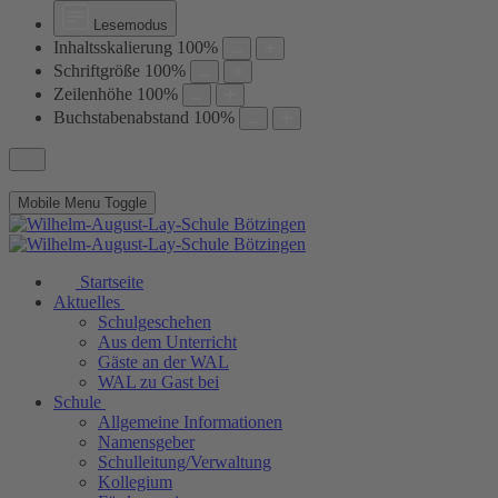
Lesemodus
Inhaltsskalierung
100
%
Schriftgröße
100
%
Zeilenhöhe
100
%
Buchstabenabstand
100
%
Mobile Menu Toggle
Startseite
Aktuelles
Schulgeschehen
Aus dem Unterricht
Gäste an der WAL
WAL zu Gast bei
Schule
Allgemeine Informationen
Namensgeber
Schulleitung/Verwaltung
Kollegium