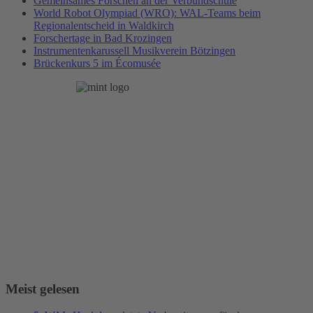
Gemeinsames Forschen an der Verbundschule
World Robot Olympiad (WRO): WAL-Teams beim
Regionalentscheid in Waldkirch
Forschertage in Bad Krozingen
Instrumentenkarussell Musikverein Bötzingen
Brückenkurs 5 im Écomusée
Meist gelesen