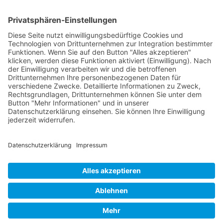
Streitschlichtung
Ergänzende Angebote
World Robot Olympiad (WRO)
Jugend forscht
GemüseAckerdemie
Schüler-Band
Grundschul-Chor
Catering-AG
Eltern
Elternnachricht
Allgemeine Informationen
Elternbeirat
Anmeldung
Anmeldung Grundschule
Anmeldung Weiterführende Schulen
Termine
Polizei
Zeugnis
Prüfungen
Elternsprechtag
Ferien
Berichte
WAL im NBL Bötzingen
Badische Zeitung
Aktuell