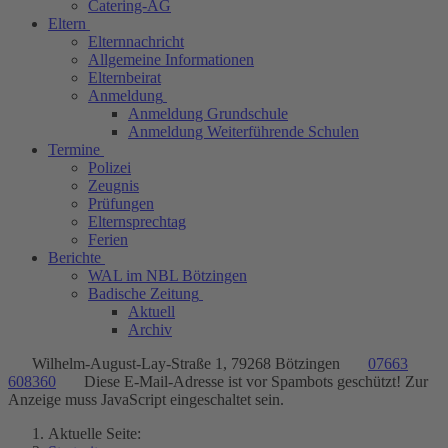
Catering-AG
Eltern
Elternnachricht
Allgemeine Informationen
Elternbeirat
Anmeldung
Anmeldung Grundschule
Anmeldung Weiterführende Schulen
Termine
Polizei
Zeugnis
Prüfungen
Elternsprechtag
Ferien
Berichte
WAL im NBL Bötzingen
Badische Zeitung
Aktuell
Archiv
Wilhelm-August-Lay-Straße 1, 79268 Bötzingen
07663
608360
Diese E-Mail-Adresse ist vor Spambots geschützt! Zur
Anzeige muss JavaScript eingeschaltet sein.
Aktuelle Seite: