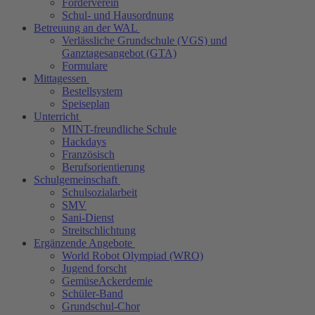
Förderverein
Schul- und Hausordnung
Betreuung an der WAL
Verlässliche Grundschule (VGS) und
Ganztagesangebot (GTA)
Formulare
Mittagessen
Bestellsystem
Speiseplan
Unterricht
MINT-freundliche Schule
Hackdays
Französisch
Berufsorientierung
Schulgemeinschaft
Schulsozialarbeit
SMV
Sani-Dienst
Streitschlichtung
Ergänzende Angebote
World Robot Olympiad (WRO)
Jugend forscht
GemüseAckerdemie
Schüler-Band
Grundschul-Chor