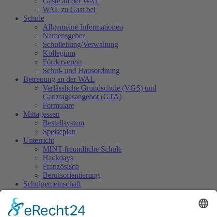
Gäste an der WAL
WAL zu Gast bei
Schule
Allgemeine Informationen
Namensgeber
Schulleitung/Verwaltung
Kollegium
Förderverein
Schul- und Hausordnung
Betreuung an der WAL
Verlässliche Grundschule (VGS) und
Ganztagesangebot (GTA)
Formulare
Mittagessen
Bestellsystem
Speiseplan
Unterricht
MINT-freundliche Schule
Hackdays
Französisch
Berufsorientierung
Schulgemeinschaft
Schulsozialarbeit
SMV
Sani-Dienst