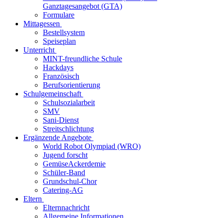
Ganztagesangebot (GTA)
Formulare
Mittagessen
Bestellsystem
Speiseplan
Unterricht
MINT-freundliche Schule
Hackdays
Französisch
Berufsorientierung
Schulgemeinschaft
Schulsozialarbeit
SMV
Sani-Dienst
Streitschlichtung
Ergänzende Angebote
World Robot Olympiad (WRO)
Jugend forscht
GemüseAckerdemie
Schüler-Band
Grundschul-Chor
Catering-AG
Eltern
Elternnachricht
Allgemeine Informationen