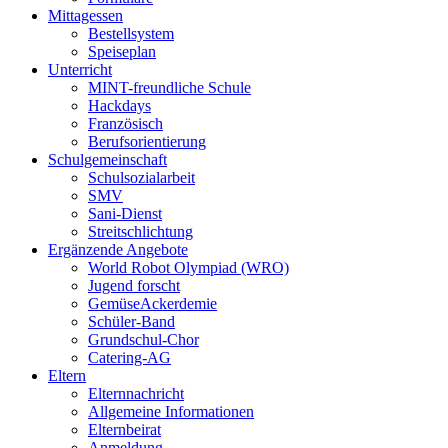
Mittagessen
Bestellsystem
Speiseplan
Unterricht
MINT-freundliche Schule
Hackdays
Französisch
Berufsorientierung
Schulgemeinschaft
Schulsozialarbeit
SMV
Sani-Dienst
Streitschlichtung
Ergänzende Angebote
World Robot Olympiad (WRO)
Jugend forscht
GemüseAckerdemie
Schüler-Band
Grundschul-Chor
Catering-AG
Eltern
Elternnachricht
Allgemeine Informationen
Elternbeirat
Anmeldung