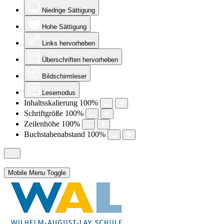
Niedrige Sättigung
Hohe Sättigung
Links hervorheben
Überschriften hervorheben
Bildschirmleser
Lesemodus
Inhaltsskalierung
100
%
Schriftgröße
100
%
Zeilenhöhe
100
%
Buchstabenabstand
100
%
Mobile Menu Toggle