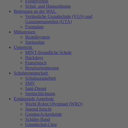
Förderverein
Schul- und Hausordnung
Betreuung an der WAL
Verlässliche Grundschule (VGS) und
Ganztagesangebot (GTA)
Formulare
Mittagessen
Bestellsystem
Speiseplan
Unterricht
MINT-freundliche Schule
Hackdays
Französisch
Berufsorientierung
Schulgemeinschaft
Schulsozialarbeit
SMV
Sani-Dienst
Streitschlichtung
Ergänzende Angebote
World Robot Olympiad (WRO)
Jugend forscht
GemüseAckerdemie
Schüler-Band
Grundschul-Chor