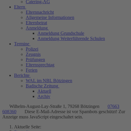
Catering-AG
Eltern
Elternnachricht
Allgemeine Informationen
Elternbeirat
Anmeldung
Anmeldung Grundschule
Anmeldung Weiterführende Schulen
Termine
Polizei
Zeugnis
Prüfungen
Elternsprechtag
Ferien
Berichte
WAL im NBL Bötzingen
Badische Zeitung
Aktuell
Archiv
Wilhelm-August-Lay-Straße 1, 79268 Bötzingen
07663
608360
Diese E-Mail-Adresse ist vor Spambots geschützt! Zur
Anzeige muss JavaScript eingeschaltet sein.
Aktuelle Seite: