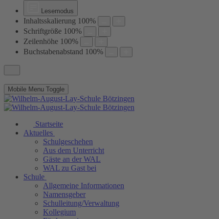
Lesemodus
Inhaltsskalierung
100
%
Schriftgröße
100
%
Zeilenhöhe
100
%
Buchstabenabstand
100
%
Mobile Menu Toggle
Startseite
Aktuelles
Schulgeschehen
Aus dem Unterricht
Gäste an der WAL
WAL zu Gast bei
Schule
Allgemeine Informationen
Namensgeber
Schulleitung/Verwaltung
Kollegium