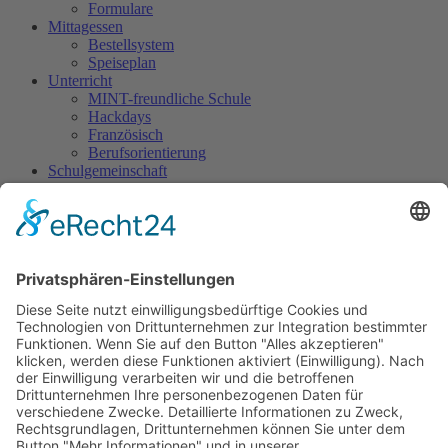
Formulare
Mittagessen
Bestellsystem
Speiseplan
Unterricht
MINT-freundliche Schule
Hackdays
Französisch
Berufsorientierung
Schulgemeinschaft
Schulsozialarbeit
SMV
Sani-Dienst
Streitschlichtung
Ergänzende Angebote
World Robot Olympiad (WRO)
Jugend forscht
GemüseAckerdemie
Schüler-Band
Grundschul-Chor
Catering-AG
Eltern
Elternnachricht
Allgemeine Informationen
Elternbeirat