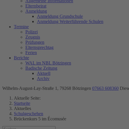
Allgemeine Informationen
Elternbeirat
Anmeldung
Anmeldung Grundschule
Anmeldung Weiterführende Schulen
Termine
Polizei
Zeugnis
Prüfungen
Elternsprechtag
Ferien
Berichte
WAL im NBL Bötzingen
Badische Zeitung
Aktuell
Archiv
Wilhelm-August-Lay-Straße 1, 79268 Bötzingen
07663 608360
Dies
Aktuelle Seite:
Startseite
Aktuelles
Schulgeschehen
Brückenkurs 5 im Écomusée