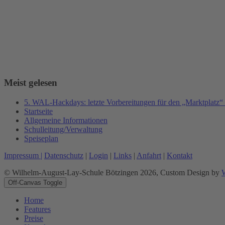
Meist gelesen
5. WAL-Hackdays: letzte Vorbereitungen für den „Marktplatz“
Startseite
Allgemeine Informationen
Schulleitung/Verwaltung
Speiseplan
Impressum |
Datenschutz
|
Login
|
Links
|
Anfahrt
|
Kontakt
© Wilhelm-August-Lay-Schule Bötzingen 2026, Custom Design by
Off-Canvas Toggle
Home
Features
Preise