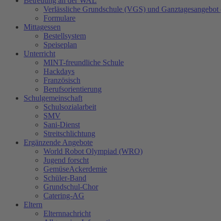
Betreuung an der WAL
Verlässliche Grundschule (VGS) und Ganztagesangebot
Formulare
Mittagessen
Bestellsystem
Speiseplan
Unterricht
MINT-freundliche Schule
Hackdays
Französisch
Berufsorientierung
Schulgemeinschaft
Schulsozialarbeit
SMV
Sani-Dienst
Streitschlichtung
Ergänzende Angebote
World Robot Olympiad (WRO)
Jugend forscht
GemüseAckerdemie
Schüler-Band
Grundschul-Chor
Catering-AG
Eltern
Elternnachricht