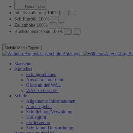
Lesemodus
Inhaltsskalierung
100
%
Schriftgröße
100
%
Zeilenhöhe
100
%
Buchstabenabstand
100
%
Mobile Menu Toggle
Startseite
Aktuelles
Schulgeschehen
Aus dem Unterricht
Gäste an der WAL
WAL zu Gast bei
Schule
Allgemeine Informationen
Namensgeber
Schulleitung/Verwaltung
Kollegium
Förderverein
Schul- und Hausordnung