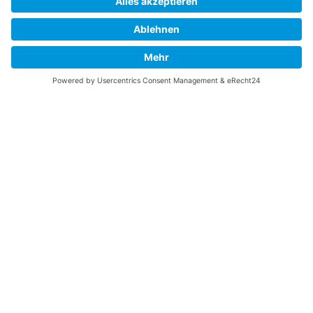
Impressum |
Datenschutz
|
Login
|
Links
|
Anfahrt
|
Kontakt
© Wilhelm-August-Lay-Schule Bötzingen 2026, Custom Design by
Webdesign Schreiber