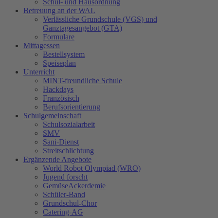
Schul- und Hausordnung
Betreuung an der WAL
Verlässliche Grundschule (VGS) und
Ganztagesangebot (GTA)
Formulare
Mittagessen
Bestellsystem
Speiseplan
Unterricht
MINT-freundliche Schule
Hackdays
Französisch
Berufsorientierung
Schulgemeinschaft
Schulsozialarbeit
SMV
Sani-Dienst
Streitschlichtung
Ergänzende Angebote
World Robot Olympiad (WRO)
Jugend forscht
GemüseAckerdemie
Schüler-Band
Grundschul-Chor
Catering-AG