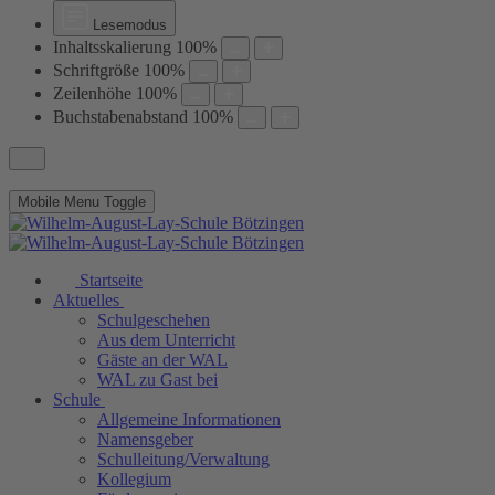
Lesemodus
Inhaltsskalierung
100
%
Schriftgröße
100
%
Zeilenhöhe
100
%
Buchstabenabstand
100
%
Mobile Menu Toggle
Startseite
Aktuelles
Schulgeschehen
Aus dem Unterricht
Gäste an der WAL
WAL zu Gast bei
Schule
Allgemeine Informationen
Namensgeber
Schulleitung/Verwaltung
Kollegium