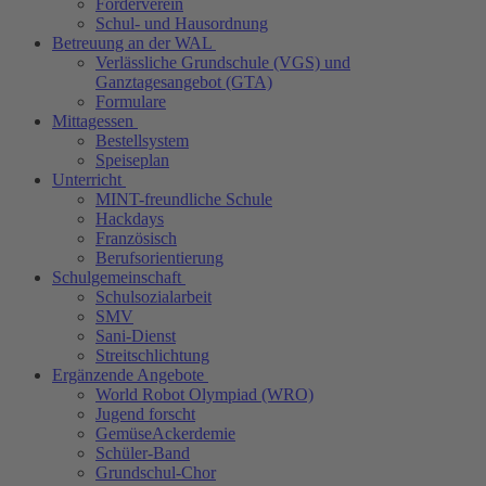
Förderverein
Schul- und Hausordnung
Betreuung an der WAL
Verlässliche Grundschule (VGS) und
Ganztagesangebot (GTA)
Formulare
Mittagessen
Bestellsystem
Speiseplan
Unterricht
MINT-freundliche Schule
Hackdays
Französisch
Berufsorientierung
Schulgemeinschaft
Schulsozialarbeit
SMV
Sani-Dienst
Streitschlichtung
Ergänzende Angebote
World Robot Olympiad (WRO)
Jugend forscht
GemüseAckerdemie
Schüler-Band
Grundschul-Chor