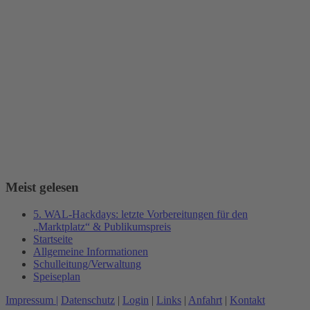
Meist gelesen
5. WAL-Hackdays: letzte Vorbereitungen für den
„Marktplatz“ & Publikumspreis
Startseite
Allgemeine Informationen
Schulleitung/Verwaltung
Speiseplan
Impressum |
Datenschutz
|
Login
|
Links
|
Anfahrt
|
Kontakt