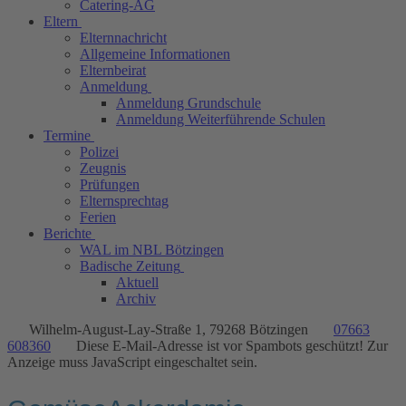
Catering-AG
Eltern
Elternnachricht
Allgemeine Informationen
Elternbeirat
Anmeldung
Anmeldung Grundschule
Anmeldung Weiterführende Schulen
Termine
Polizei
Zeugnis
Prüfungen
Elternsprechtag
Ferien
Berichte
WAL im NBL Bötzingen
Badische Zeitung
Aktuell
Archiv
Wilhelm-August-Lay-Straße 1, 79268 Bötzingen
07663
608360
Diese E-Mail-Adresse ist vor Spambots geschützt! Zur
Anzeige muss JavaScript eingeschaltet sein.