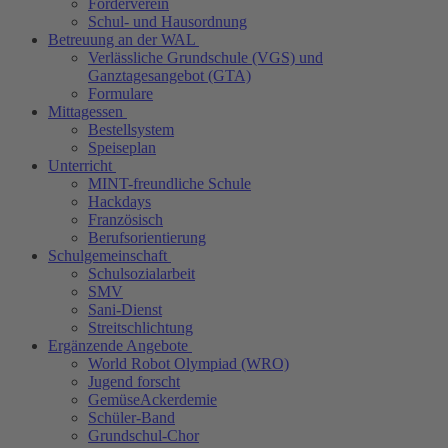
Förderverein
Schul- und Hausordnung
Betreuung an der WAL
Verlässliche Grundschule (VGS) und
Ganztagesangebot (GTA)
Formulare
Mittagessen
Bestellsystem
Speiseplan
Unterricht
MINT-freundliche Schule
Hackdays
Französisch
Berufsorientierung
Schulgemeinschaft
Schulsozialarbeit
SMV
Sani-Dienst
Streitschlichtung
Ergänzende Angebote
World Robot Olympiad (WRO)
Jugend forscht
GemüseAckerdemie
Schüler-Band
Grundschul-Chor