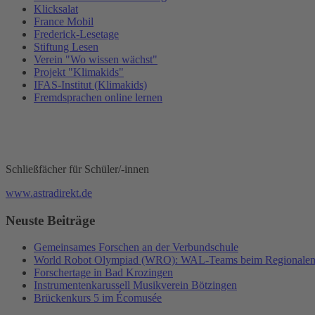
Klicksalat
France Mobil
Frederick-Lesetage
Stiftung Lesen
Verein "Wo wissen wächst"
Projekt "Klimakids"
IFAS-Institut (Klimakids)
Fremdsprachen online lernen
Schließfächer für Schüler/-innen
www.astradirekt.de
Neuste Beiträge
Gemeinsames Forschen an der Verbundschule
World Robot Olympiad (WRO): WAL-Teams beim Regionalents
Forschertage in Bad Krozingen
Instrumentenkarussell Musikverein Bötzingen
Brückenkurs 5 im Écomusée