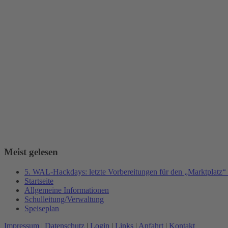
Meist gelesen
5. WAL-Hackdays: letzte Vorbereitungen für den „Marktplatz“
Startseite
Allgemeine Informationen
Schulleitung/Verwaltung
Speiseplan
Impressum |
Datenschutz
|
Login
|
Links
|
Anfahrt
|
Kontakt