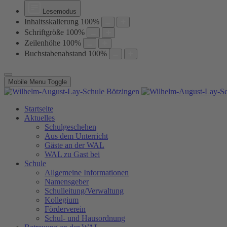
Lesemodus
Inhaltsskalierung
100
%
Schriftgröße
100
%
Zeilenhöhe
100
%
Buchstabenabstand
100
%
Mobile Menu Toggle
Startseite
Aktuelles
Schulgeschehen
Aus dem Unterricht
Gäste an der WAL
WAL zu Gast bei
Schule
Allgemeine Informationen
Namensgeber
Schulleitung/Verwaltung
Kollegium
Förderverein
Schul- und Hausordnung