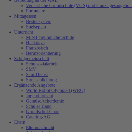
Betreuung an der WAL
Verlässliche Grundschule (VGS) und Ganztagesangebot
Formulare
Mittagessen
Bestellsystem
Speiseplan
Unterricht
MINT-freundliche Schule
Hackdays
Französisch
Berufsorientierung
Schulgemeinschaft
Schulsozialarbeit
SMV
Sani-Dienst
Streitschlichtung
Ergänzende Angebote
World Robot Olympiad (WRO)
Jugend forscht
GemüseAckerdemie
Schüler-Band
Grundschul-Chor
Catering-AG
Eltern
Elternnachricht