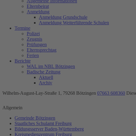
Allgemeine Informationen
Elternbeirat
Anmeldung
Anmeldung Grundschule
Anmeldung Weiterführende Schulen
Termine
Polizei
Zeugnis
Prüfungen
Elternsprechtag
Ferien
Berichte
WAL im NBL Bötzingen
Badische Zeitung
Aktuell
Archiv
Wilhelm-August-Lay-Straße 1, 79268 Bötzingen
07663 608360
Dies
Allgemein
Gemeinde Bötzingen
Staatliches Schulamt Freiburg
Bildungsserver Baden-Württemberg
Kreismedienzentrum Freiburg