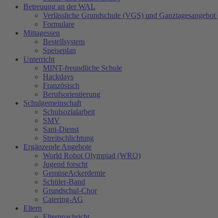
Betreuung an der WAL
Verlässliche Grundschule (VGS) und Ganztagesangebot
Formulare
Mittagessen
Bestellsystem
Speiseplan
Unterricht
MINT-freundliche Schule
Hackdays
Französisch
Berufsorientierung
Schulgemeinschaft
Schulsozialarbeit
SMV
Sani-Dienst
Streitschlichtung
Ergänzende Angebote
World Robot Olympiad (WRO)
Jugend forscht
GemüseAckerdemie
Schüler-Band
Grundschul-Chor
Catering-AG
Eltern
Elternnachricht